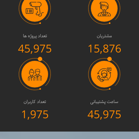
مشتریان
تعداد پروژه ها
45,975
15,876
ساعت پشتیبانی
تعداد کاربران
1,975
45,975