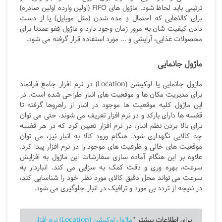
ترتیبی باید لحاظ شود. ماژول های FIFO
(اولین وارده اولین صادره)
برای کالاهایی که احتمال دِ مده شدن (مثل موبایل) یا از دست
دادن کیفیت شان به مرور زمان وجود دارد و ماژول فِفو عمدتا برای
محصولات غذایی، آرایشی و ... مورد استفاده قرار گرفته می شود.
ماژول جانمایی
ماژول جانمایی یا لوکیشن (Location) در نرم افزار جامع فرانماد
برای مدیریت مکان ها و موقعیت های انبار طراحی شده است. در
این ماژول کلیه موقعیت ها موجود در انبار از راهروها گرفته تا
قفسه ها دارای بارکد و در نرم افزار تعریف می شوند. حتی می توان
برای بالا بردن نظم انبار، در نرم افزار تعیین کرد که در هر قفسه
چه کالایی نگهداری شود. هنگام ورود کالا به انبار نیز، می توان
موقعیت های خالی و ظرفیت های موجود را در نرم افزار پیدا کرد.
علاوه بر این هنگام آماده سازی سفارشات این ماژول به افزایش
سرعت، بهره وری و دقت کمک به سزایی می کند. انباردار به
سرعت می تواند محل دقیق کالای مورد نظر خود را شناسایی کند،
در نتیجه از تردد بی مورد و ترافیک در انبار جلوگیری می شود.
برای اطلاعات بیشتر "
ماژول لوکیشن (Location) نرم افزار