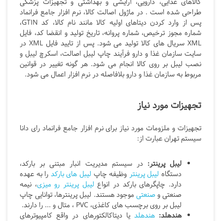
کالاهای غذایی، دارویی، آرایشی و بهداشتی و تجهیزات پزشکی
طراحی شده است . در ماژول اصالت کالا، نرم افزار جامع فرانماد
پس از وارد کردن دیتاهای اولیه کالا مانند نام کالا، کد GTIN،
شماره مجوز ترخیص، شماره پروانه، تاریخ تولید و انقضا کد، فایل
XML سریال های کالا تولید می شود. پس از تایید فایل XML در
سایت سازمان غذا و دارو فرآیند چاپ لیبل اصالت، اسکرچ لیبل و
نصب لیبل بر روی کالا انجام می شود. هر گونه تغییر در قوانین
مربوط به سازمان غذا و دارو بلافاصله در نرم افزار اعمال می شود.
تجهیزات مورد نیاز
تجهیزات و ملزومات مورد نیاز برای نرم افزار جامع فرانماد رای دانا
سیستم تهران عبارت از:
لیبل پرینتر:
در سیستم مدیریت انبار مبتنی بر بارکد،
دستگاه
لیبل پرینتر
وظیفه چاپ
لیبل های بارکد
را به عهده
دارد. چاپگرهای بارکد در انواع
لیبل پرینتر رو میزی
، نیمه
صنعتی و
صنعتی
موجود هستند. لیبل پرینترها، توانایی چاپ
لیبل بر روی برچسب های کاغذی، PVC
، متال و ... را دارند.
هندهلد:
هندهلد
یا دیتاکالکتورهای در واقع کامپیوترهای