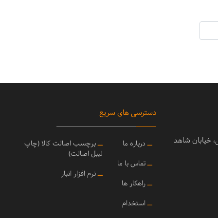
دسترسی های سریع
ی، خیابان شاهد
ــ
درباره ما
ــ
برچسب اصالت کالا (چاپ
لیبل اصالت)
ــ
تماس با ما
ــ
نرم افزار انبار
ــ
راهکار ها
ــ
استخدام