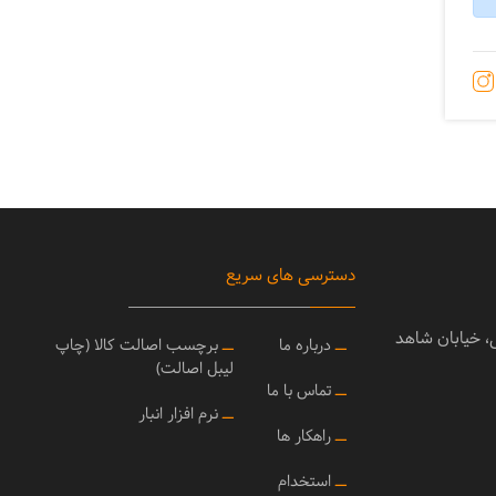
دسترسی های سریع
ی، خیابان شاهد
ــ
درباره ما
ــ
برچسب اصالت کالا (چاپ
لیبل اصالت)
ــ
تماس با ما
ــ
نرم افزار انبار
ــ
راهکار ها
ــ
استخدام