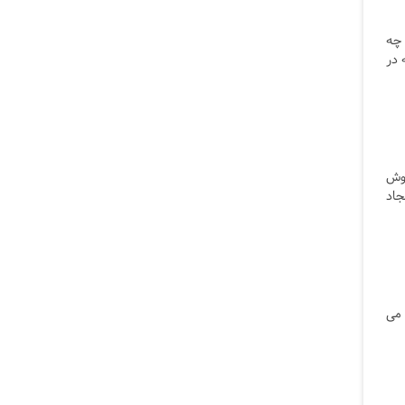
 چه
 در
روش
جاد
 می