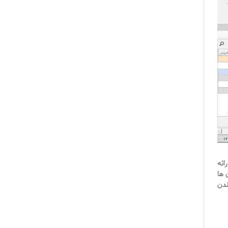
ائه
 ها
ندن