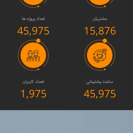
مشتریان
تعداد پروژه ها
45,975
15,876
ساعت پشتیبانی
تعداد کاربران
1,975
45,975