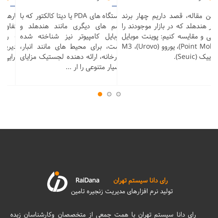
 این مقاله، قصد داریم چهار برند
دستگاه های PDA یا دیتا کالکتور که با
نبارها 
تبر هندهلد که در بازار موجودند را
اسم های دیگری مانند هندهلد و
متفاوتی 
رفی و مقایسه کنیم: پوینت موبایل
موبایل کامپیوتر نیز شناخته شده
به روا
(Point Mobile)، یوروو (Urovo)، M3
است، برای محیط های مانند انبار،
مدیریت
ییک (Seuic).
کارخانه، ارائه دهنده لجستیک مزایای
کارایی پ
بسیار متنوعی را ار ...
رای دانا سیستم تهران
RaiDana
تولید نرم افزارهای مدیریت زنجیره تامین
رای دانا سیستم تهران با همت جمعی از متخصصان وکارشناسان زبده