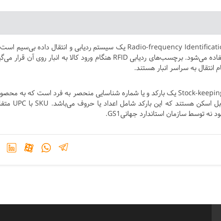
مخفف عبارت Radio-frequency Identification یک سیستم ردیابی و انتقال داده بی‌سیم ا
انبارداری، ردیابی RFID برای نظارت بر موجودی کالا استفاده می‌شود. برچسب‌های ردیابی RFID هنگام ورود کالا به انبار روی آن قر
م انتقال به سراسر انبار هستند.
SKU مخفف عبارت Stock-keeping unit یک بارکد و یا شماره شناسایی منحصر به فرد است که به مح
اختصاص داده شده است. SKUها معمولاً یک بارکد قابل اسکن هستند که این
 توسط سازمان استاندارد جهانیGS1.