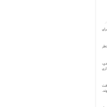
ور برای
نظر
دی،
اری
افت
ند.