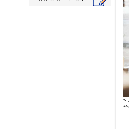
 نه
اهد