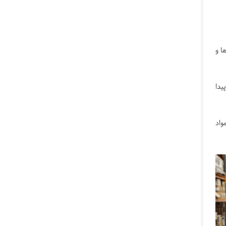
ا و
یدا
واد