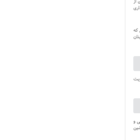
 از
اری
ی که
نان
یوه مدیریت
ی و
شین