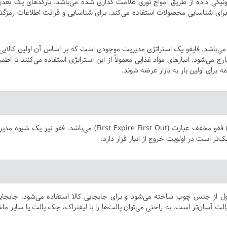
ترونیکی داده از طریق امواج نورى علامت گذاری شده می‌باشد. بارکدهای یک بعدی
 برای شناسایی محصولات استفاده می‌کند. برای شناسایی و قرائت اطلاعات رمزگذ
یفو مخفف عبارت (First In First Out) می‌باشد. فایفو یک استراتژی مدیریت موجودی است که بر اساس آن اولین کالای
رج می‌شود. انبارهای مواد غذایی معمولاً از این استراتژی استفاده می‌کنند تا اطمی
برای اولین بار به بازار عرضه شوند.
فایفو مخفف عبارت (First In First Out) ففو مخفف عبارت (First Expire First Out) می‌باشد. ففو نیز یک ش
تر است در اولویت خروج از انبار قرار دارد.
 از جنس چوب ساخته می‌شود و برای جابجایی کالا استفاده می‌شود. جابجای
 پالت آسان‌تر است. به راحتی می‌توان پالت‌ها را با لیفتراک، جک پالت یا سایر ما