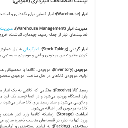
لیست اصطلاحات انبارداری (عمومی)
انبار (Warehouse):
انبار فضایی برای نگه‌داری و انبا
مدیریت انبار (Warehouse Management):
مدیریت ا
فعالیت‌های انبار از جمله رسید، چیدمان، انباشت، خروج و
انبار گردانی (Stock Taking):
انبارگردانی
شامل شمارش م
کردن مغایرت بین موجودی واقعی و موجودی سیستمی می
موجودی (Inventory):
موجودی، کالاها یا محصولاتی هست
اولیه، موجودی کالاهای در حال ساخت، موجودی محصول نه
رسید کالا (Receive):
هنگامی که کالایی به یک انبار می
وارد ایستگاه ورودی می‌شود و در آنجا توسط یک فرد 
و بازرسی می‌شود و سند رسید برای کالا صادر می‌شود، ب
کالا به موجودی انبار اضافه می‌شود.
انباشت (Storage):
زمانیکه کالاها وارد انبار شدند،
ورود آنها به انبار، در قفسه‌های مناسب ذخیره سازی می
بسته‌بندی (Packing):
به فرایند بسته‌بندی و آماده‌ساز