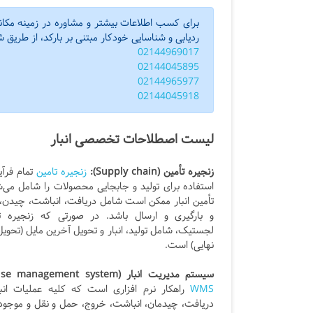
برای کسب اطلاعات بیشتر و مشاوره در زمینه مکانیز
ردیابی و شناسایی خودکار مبتنی بر بارکد، از طریق 
02144969017
02144045895
02144965977
02144045918
لیست اصطلاحات تخصصی انبار
زنجیره تأمین (Supply chain):
زنجیره تامین
تمام فرآ
استفاده برای تولید و جابجایی محصولات را شامل می‌ش
تأمین انبار ممکن است شامل دریافت، انباشت، چیدن،
و بارگیری و ارسال باشد. در صورتی که زنجیره ت
لجستیک، شامل تولید، انبار و تحویل آخرین مایل (تحوی
نهایی) است.
سیستم مدیریت انبار (warehouse management system):
WMS
راهکار نرم افزاری است که کلیه عملیات انب
دریافت، چیدمان، انباشت، خروج، حمل و نقل و موجودی