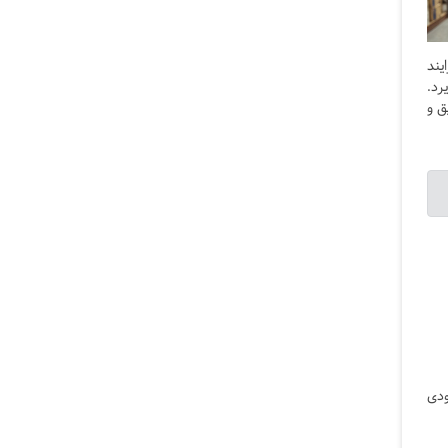
یند
رد.
ق و
ودی