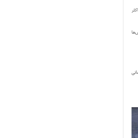
کثر
‌ها
انی