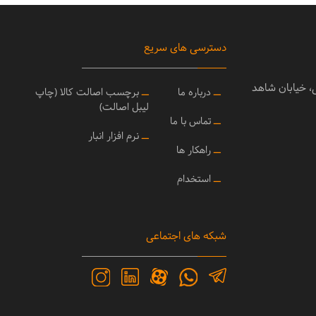
دسترسی های سریع
ی، خیابان شاهد
ــ
درباره ما
ــ
برچسب اصالت کالا (چاپ
لیبل اصالت)
ــ
تماس با ما
ــ
نرم افزار انبار
ــ
راهکار ها
ــ
استخدام
شبکه های اجتماعی