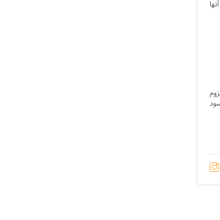
نها
زوم
سود