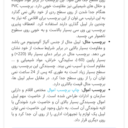
روی سطح جدا نمی شود. این برچسب در برابر مواد شوینده
و حلال های شیمیایی نیز مقاومت خوبی دارد. برچسب PVC
هنگام جدا شدن از روی سطح ردی از خود باقی نمی گذارد
به این ترتیب می توان از این برچسب برای اقلامی که نیاز به
چندین بار لیبل گذاری دارند استفاده کرد. انعطاف پذیری
برچسب پی وی سی بسیار بالاست و به خوبی روی سطوح
ناهموار می چسبد.
برچسب متال
: لیبل متال از جنس آلیاژ آلومینیوم می باشد
و مقاومت بسیار بالایی در برابر شرایط سخت از خود نشان
می دهد. برچسب متال در برابر دمای بسیار بالا (220+) و
بسیار پایین (60-)، ساییدگی، خراش، مواد شیمیایی و ...
مقاوم است و آسیب نمی بیند. چسبندگی این برچسب روی
سطح بسیار زیاد است به طوری که پس از 24 ساعت نمی
توان آن را از روی سطح جدا کرد. در مقابل سایر لیبل ها،
برچسب متال قیمت بالاتری دارد.
برچسب اموال
:
چاپ برچسب اموال
مختص اقلام و دارایی
سازمان و ادارات طراحی شده است. از خاصیت مهم لیبل
اموال چسبندگی بسیار بالای آن و خاصیت خرد شوندگی یا
لایه شوندگی آن است. به دلیل وجود این خاصیت نمی توان
لیبل یک لوازم یا تجیهزات اداری را از روی آن جدا کرد و یا
روی دیگری قرار داد.