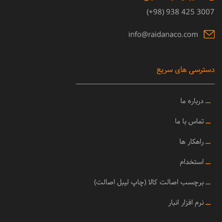
3007 425 938 (98+)
دسترسی های سریع
ــ
درباره ما
ــ
تماس با ما
ــ
راهکار ها
ــ
استخدام
ــ
برچسب اصالت کالا (چاپ لیبل اصالت)
ــ
نرم افزار انبار