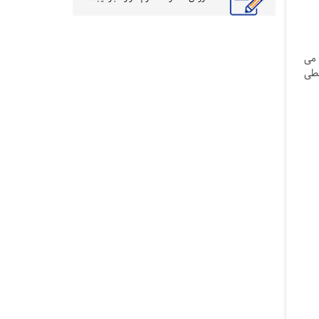
 می
یطی