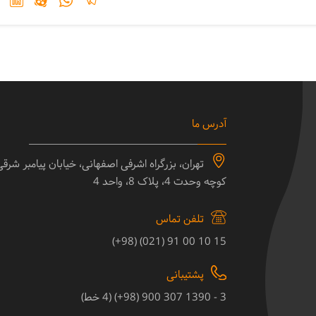
آدرس ما
تهران، بزرگراه اشرفی اصفهانی، خیابان پیامبر شرق
کوچه وحدت 4، پلاک 8، واحد 4
تلفن تماس
15 10 00 91 (021) (98+)
پشتیبانی
3 - 1390 307 900 (98+) (4 خط)