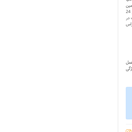
مین
کننده و یا کارخانه تولیدی مستقیما به مشتری و یا زنجیره خرده فروشی توزیع می‌ شوند. کالا در انبار عبوری زمان بسیار کوتاهی (کمتر از 24
 در
راس
عمل
ژگی