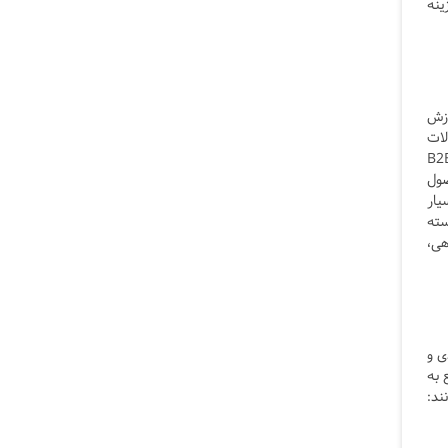
ینه
ازش
 محصولات
وتاهی در مراکز پردازش که به انبار پردازش نیز معروف هستند نگهداری می شوند. سفارشات یا به صورت B2B
 محصول
یار
سته
هی،
دی و
 به
ند: