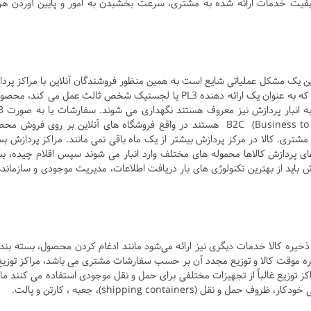
 کیفیت خدمات ارائه شده به مشتری، سرعت بخشیدن به امور و پایین آوردن هز
این یک مشکل عملیاتی شایع است به همین منظور فروشندگان آنلاین با مراکز پرد
همکاری می‌کنند. مراکز پردازش(Fulfillment Center)، که به عنوان یک ارائه دهنده PL3 یا لجستیک شخص ثالث عمل می کند،
قبل از ارسال برای مدت ک
(Business Business to) یا به صورت B2C (Business to Consumer) هستند در واقع فروشگاه‌ های آنلاین بر روی فروش
 مشتری. کالا در مرکز پردازش بیشتر از یک ماه باقی نمی مانند. مراکز پردازش بس
ای پردازش کالاها محموله های مختلف وارد انبار می شوند سپس اقلام چیده، ب
زش باید از بهترین تکنولوژی های بار دریافت اطلاعات، مدیریت موجودی و سازماند
Distribution ) علاوه بر انبار و ذخیره کالا خدمات دیگری نیز ارائه می‌شود مانند ادغام کردن محصول، بسته بن
ذخیره موقت کالا و توزیع مجدد آن بر حسب سفارشات مشتری می باشد، مراکز توزیع
ز توزیع غالباً از تجهیزات مختلفی برای حمل و نقل موجودی استفاده می کنند مان
shipping container)، جعبه ، کارتن و پالت.