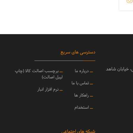
دسترسی های سریع
ی، خیابان شاهد
ــ
درباره ما
ــ
برچسب اصالت کالا (چاپ
لیبل اصالت)
ــ
تماس با ما
ــ
نرم افزار انبار
ــ
راهکار ها
ــ
استخدام
شبکه های اجتماعی