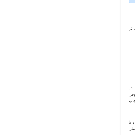
ها هستند. در
) و چاپ انتقال حرارتی (Thermal Transfer Printing). در هر
خصوص
چاپ
 با
سان