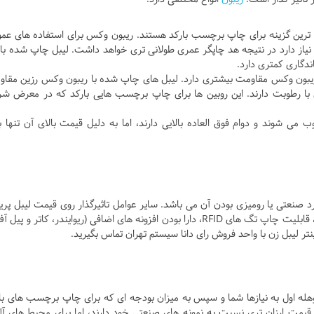
ترین گزینه برای چاپ برچسب بارکد هستند. ریبون وکس برای استفاده های عم
یاز دارد در نتیجه هد چاپگر عمری طولانی تری خواهد داشت. لیبل چاپ شده با 
دگاری کمتری دارد.
یبون وکس مقاومت بیشتری دارد. لیبل های چاپ شده با ریبون وکس رزین مقا
با رطوبت دارند. این روبین ها برای چاپ برچسب هایی بارکد که در معرض شر
وب می شوند و دوام فوق العاده بالایی دارند، اما به دلیل قیمت بالای آن تنها ب
د صنعتی یا رومیزی بودن آن می باشد. سایر عوامل تاثیرگذار روی قیمت لیبل پرین
برند، رزولوشن یا dpi، سرعت چاپ، قابلیت های اتصال، قابلیت چاپ تگ های RFID، دارا بودن افزونه های اضافی (ریوایندر، کاتر و پ
تر لیبل زن با واحد فروش رای دانا سیستم تهران تماس بگیرید.
هله اول به نیازها شما و سپس به میزان بودجه ای که برای چاپ برچسب های با
 قیمت ارزان تری نسبت به نمونه های صنعتی خود دارند، اما برای محیط های آل