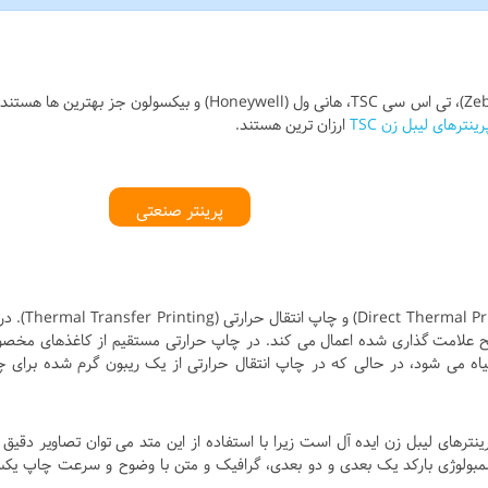
در میان چاپگرهای لیبل موجود در بازار برندهای زبرا (Zebra)، تی اس سی TSC، هانی ول (Honeywell) و بیکسولون جز بهترین 
رینترهای لیبل زن TSC
ارزان ترین هستند.
پرینتر صنعتی
دو روش چاپ وجود دارد: چاپ حرارتی مستقیم (Direct Thermal Printing
Thermal Head) گرما را به سطح علامت گذاری شده اعمال می کند. در چاپ حرارتی مستقیم از کاغذهای م
یاه می شود، در حالی که در چاپ انتقال حرارتی از یک ریبون گرم شده برای 
رینترهای لیبل زن ایده آل است زیرا با استفاده از این متد می توان تصاویر دقیق و
 سمبولوژی بارکد یک بعدی و دو بعدی، گرافیک و متن با وضوح و سرعت چاپ یک