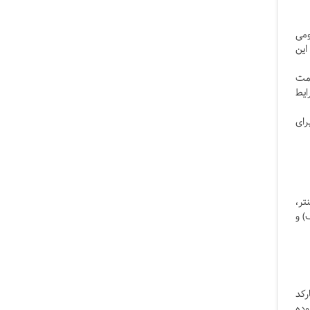
ومی
این
ومت
ایط
رای
تر،
یل آف) و
رکد
وده