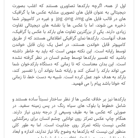
اول از همه، اگرچه بارکدها تصاویری هستند که اغلب بصورت
دیجیتالی به عنوان فایل های تصویری مشابه عکس ها یا گرافیک
های در قالب فایل های jpg ،png ،img
و غیره در کامپیوتر شما
ذخیره می شوند، اما با عکس ها یا نقشه های دیجیتالی تفاوت
زیادی دارند. یکی از بزرگترین تفاوت های بارکد با عکس یا گرافیک،
هدف آنهاست. بارکدها نمای گرافیکی اطلاعاتی هستند که از طریق
کامپیوتر قابل خواندن هستند، در اصل یک زبان قابل خواندن
توسط رایانه است. این نکته مهمی است که باید به خاطر داشته
باشید که تفسیر بارکدها توسط چشم انسان در نظر گرفته نشده
است. این بدان معناست که تا زمانی که دستگاه بارکدخوان شما
می تواند بارکد را اسکن کند و رایانه شما بتواند آن را تفسیر کند،
بارکد به هدف خود عمل کرده است. شبیه به دست خط، تا زمانی
که خوانا باشد پیام را می فهمید.
بارکدها نیز بر خلاف عکس ها از نظر ساختار نسبتاً ساده هستند و
شامل خطوط یا بلوک های سیاه رنگ در پس زمینه سفید. در
صورتی که عکس ها به طیف وسیعی از درجه بندی نیاز دارند.
هنگام چاپ عکس تمرکز روی توانایی چشم انسان برای رمزگشایی
عکس نیست بلکه تمرکز روی جذابیت است. اما به طور کلی
منظور این نیست که بارکدها به وضوح بالا نیاز ندارند، اندازه و ابعاد