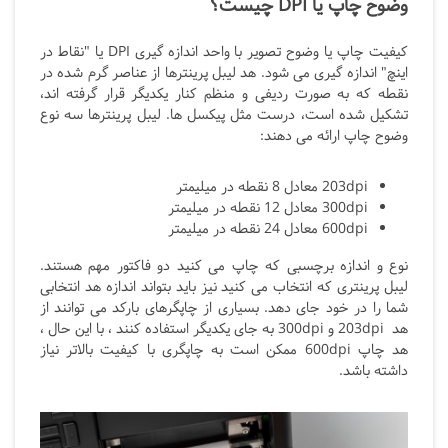
وضوح چاپ یا DPI چیست؟
کیفیت چاپ یا وضوح تصویر با واحد اندازه گیری DPI یا "نقاط در
اینچ" اندازه گیری می شود. هد لیبل پرینترها از عناصر گرم شده در
نقطه که به صورت ردیفی و منظم کنار یکدیگر قرار گرفته اند،
تشکیل شده است، درست مثل پیکسل ها. لیبل پرینترها سه نوع
وضوح چاپ ارائه می دهند:
203dpi معادل 8 نقطه در میلیمتر
300dpi معادل 12 نقطه در میلیمتر
600dpi معادل 24 نقطه در میلیمتر
نوع و اندازه برچسبی که چاپ می کنید دو فاکتور مهم هستند.
لیبل پرینتری که انتخاب می کنید نیز باید بتواند اندازه هد انتخابی
شما را در خود جای دهد. بسیاری از چاپگرهای بارکد می توانند از
هد 203dpi و 300dpi به جای یکدیگر استفاده کنند ، با این حال ،
هد چاپ 600dpi ممکن است به چاپگری با کیفیت بالاتر نیاز
داشته باشد.