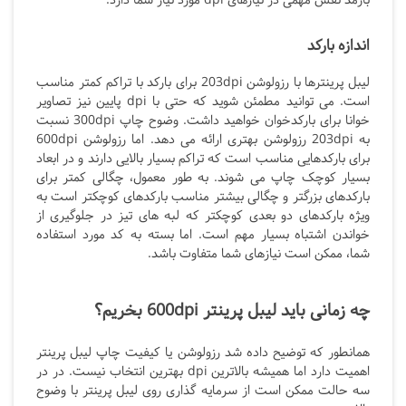
بارمد نقش مهمی در نیازهای dpi
مورد نیاز شما دارد.
اندازه بارکد
لیبل پرینترها با رزولوشن 203dpi برای بارکد با تراکم کمتر مناسب
است. می توانید مطمئن شوید که حتی با dpi پایین نیز تصاویر
خوانا برای بارکدخوان خواهید داشت. وضوح چاپ 300dpi نسبت
به 203dpi رزولوشن بهتری ارائه می دهد. اما رزولوشن 600dpi
برای بارکدهایی مناسب است که تراکم بسیار بالایی دارند و در ابعاد
بسیار کوچک چاپ می شوند. به طور معمول، چگالی کمتر برای
بارکدهای بزرگتر و چگالی بیشتر مناسب بارکدهای کوچکتر است به
ویژه بارکدهای دو بعدی کوچکتر که لبه های تیز در جلوگیری از
خواندن اشتباه بسیار مهم است. اما بسته به کد مورد استفاده
شما، ممکن است نیازهای شما متفاوت باشد.
چه زمانی باید لیبل پرینتر 600dpi بخریم؟
همانطور که توضیح داده شد رزولوشن یا کیفیت چاپ لیبل پرینتر
اهمیت دارد اما همیشه بالاترین dpi بهترین انتخاب نیست. در در
سه حالت ممکن است از سرمایه گذاری روی لیبل پرینتر با وضوح