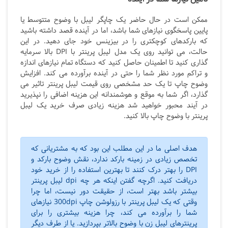
ممکن است در حال حاضر یک چاپگر لیبل با وضوح متتوسط یا
پایین پاسخگوی نیازهای شما باشد، اما در آینده قصد داشته باشید
که بارکدهای کوچکتری را در بیزینس خود جای دهید. در این
حالت، می توانید روی یک مدل لیبل پرینتر با DPI
بالا سرمایه
گذاری کنید تا اطمینان حاصل کنید که دستگاه تمام نیازهای اندازه
و تراکم مورد نظر شما را حتی در آینده برآورده می کند. افزایش
وضوح چاپ تا یک حد مشخصی روی قیمت لیبل پرینتر تاثیر می
گذارد، اگر شما به موقع و هوشمندانه این هزینه اضافی را نپذیرید
در آیند محبور خواهید شد هزینه زیادی صرف خرید یک لیبل
پرینتر با وضوح چاپ بالا کنید.
هدف اصلی ما در این مطلب این بود که به مشتریانی که
تخصص زیادی در زمینه بارکد ندارد، نقش وضوح بارکد و
DPI را بهتر درک کنند تا بهترین استفاده را از خرید خود
دریافت کنید. اگرچه گفتن اینکه هر چه dpi لیبل پرینتر
بیشتر باشد بهتر است، از حقیقت دور نیست، اما چرا
وقتی که یک لیبل پرینتر با رزولوشن چاپ 300dpi نیازهای
شما را برآورده می کند، چرا هزینه بیشتری را برای
پرینترهای لیبل زن با وضوح بالاتر بپردازید. یا از طرف دیگر