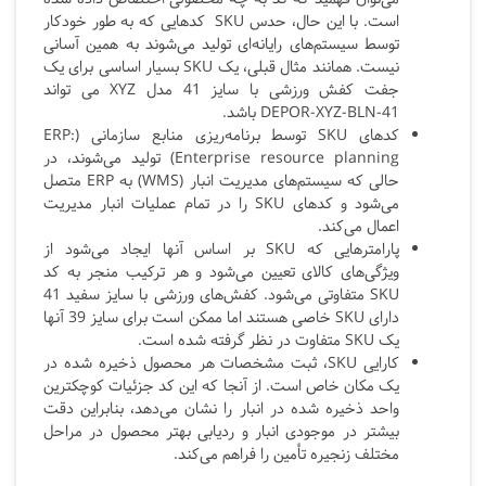
است. با این حال، حدس
SKU
کدهایی
که به طور خودکار
توسط سیستم‌های رایانه‌ای تولید می‌شوند به همین آسانی
نیست. همانند مثال قبلی، یک SKU
بسیار اساسی برای یک
جفت کفش ورزشی با سایز 41 مدل
XYZ
می تواند
DEPOR-XYZ-BLN-41
باشد.
کدهای SKU
توسط
برنامه‌ریزی منابع سازمانی (ERP:
Enterprise resource planning) تولید می‌شوند، در
حالی که سیستم‌های مدیریت انبار (WMS) به ERP
متصل
می‌شود و کدهای
SKU
را در تمام عملیات انبار مدیریت
اعمال می‌کند.
پارامترهایی که SKU
بر اساس آنها ایجاد می‌شود از
ویژگی‌های کالای تعیین می‌شود و هر ترکیب منجر به کد
SKU
متفاوتی می‌شود. کفش‌های ورزشی با سایز سفید 41
دارای
SKU
خاصی هستند اما ممکن است برای سایز 39 آنها
یک SKU متفاوت در نظر گرفته شده است.
کارایی SKU،
ثبت مشخصات هر محصول ذخیره شده در
یک مکان خاص است. از آنجا که این کد جزئیات کوچکترین
واحد ذخیره شده در انبار را نشان می‌دهد، بنابراین دقت
بیشتر در موجودی انبار و ردیابی بهتر محصول در مراحل
مختلف زنجیره تأمین را فراهم می‌کند.