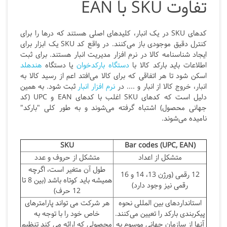
تفاوت SKU با EAN
کدهای SKU
در یک انبار، کلیدهای اصلی هستند که درها را برای
کنترل دقیق موجودی باز می‌کنند. در واقع کد SKU یک ابزار برای
ایجاد شناسنامه کالا در نرم افزار مدیریت انبار هستند. برای ثبت
اطلاعات باید بارکد کالا با
دستگاه بارکدخوان
یا دستگاه
هندهلد
اسکن شود تا هر اتفاقی که برای کالا می‌افتد اعم از رسید کالا به
انبار، خروج کالا از انبار و .... در
نرم افزار انبار
ثبت شود. به همین
دلیل است که کدهای
SKU
اغلب با کدهای
EAN و UPC
(کد
جهانی محصول) اشتباه گرفته می‌شوند و به طور کلی "بارکد"
نامیده می‌شوند.
SKU
Bar codes (UPC, EAN)
متشکل از اعداد
متشکل از حروف و عدد
طول آن متغیر است، اگرچه
12 رقمی (ورژن 13، 14 و 16
همیشه باید کوتاه باشد (بین 8 تا
رقمی نیز وجود دارد)
12 حرف)
استانداردهای بین المللی نحوه
هر شرکت می تواند پارامترهای
پیکربندی بارکد را تعیین می‌کنند.
خاص خود را با توجه به
آنها از سازمان جهانی موسوم به
محصولی که ارائه می کند تنظیم