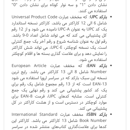
نشان دادن "1" و سه نوار کوتاه برای نشان دادن "0"
استفاده می کنند.
بارکد
UPC
: که مخخف عبارت Universal Product Code
شامل 6 الی 12 کاراکتر می باشد
.
کاراکتر نسخه استاندارد
یک کد UPC
به عنوان
UPC-A
نامیده می شود و از 12 رقم
کل پشتیبانی می کند که می تواند شامل اعداد 0-9 باشد.
رقم اول به عنوان شناسه شروع و رقم آخر یک جمع کنترلی
است. یک نسخه کوچکتر،
UPC-E، می تواند شش کاراکتر
را نمایش دهد و برای علامت گذاری بسته ها و اقلام کوچکتر
استفاده می شود.
بارکد
EAN
:
که مخفف عبارت European Article
Number شامل 8 الی 13 کاراکتر می باشد. رایج ترین
نسخه این سبک بارکد که در سراسر اروپا استفاده می شود
EAN-13
است که از 13 رقم مجموع شامل یک رقم برای
یک کد کشور پشتیبانی می کند و رقم نهایی یک جمع
کنترلی است. مشابه کدهای
UPC، فرمت EAN-8
برای
موارد کوچکتر در دسترس است و از هشت کاراکتر در کل
پشتیبانی می کند.
بارکد
ISBN
:
مخفف عبارت International Standard
Book Number شامل 13 کاراکتر می باشد. کاراکتر این
کدها برای علامت‌گذاری کتاب‌های منتشر شده در سراسر