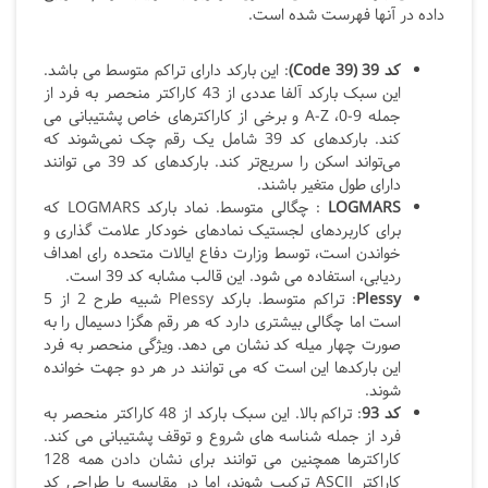
داده در آنها فهرست شده است.
کد 39 (
Code 39
)
: این بارکد دارای تراکم متوسط می باشد.
این سبک بارکد آلفا عددی از 43 کاراکتر منحصر به فرد از
جمله A-Z ،0-9 و برخی از کاراکترهای خاص پشتیبانی می
کند. بارکدهای کد 39 شامل یک رقم چک نمی‌شوند که
می‌تواند اسکن را سریع‌تر کند. بارکدهای کد 39 می توانند
دارای طول متغیر باشند.
LOGMARS
: چگالی متوسط. نماد بارکد LOGMARS
که
برای کاربردهای لجستیک نمادهای خودکار علامت گذاری و
خواندن است، توسط وزارت دفاع ایالات متحده رای اهداف
ردیابی، استفاده می شود. این قالب مشابه کد 39 است.
Plessy
: تراکم متوسط. بارکد Plessy
شبیه طرح 2 از 5
است اما چگالی بیشتری دارد که هر رقم هگزا دسیمال را به
صورت چهار میله کد نشان می دهد. ویژگی منحصر به فرد
این بارکدها این است که می توانند در هر دو جهت خوانده
شوند.
کد 93
: تراکم بالا. این سبک بارکد از 48 کاراکتر منحصر به
فرد از جمله شناسه های شروع و توقف پشتیبانی می کند.
کاراکترها همچنین می توانند برای نشان دادن همه 128
کاراکتر ASCII
ترکیب شوند، اما در مقایسه با طراحی کد