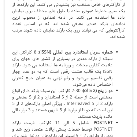
از کاراکترهای خاص منتخب نیز پشتیبانی می کنند. این بارکدها از
یک سری خطوط عمودی ساده با طول های مختلف برای نمایش
داده ها استفاده می کنند. در ادامه تعدادی از محبوب ترین
نمادهای بارکد عددی معرفی شده اند که بر اساس تعداد
کاراکترهایی که می توانند روی یک بارکد نمایش داده شوند مرتب
شده اند.
شماره سریال استاندارد بین المللی (
ISSN
)
: 8
کاراکتر. این
سبک از بارکد عددی در بسیاری از کشور های جهان برای
علامت گذاری مجلات و روزنامه ها استفاده می شود. بارکد
ISSN یک قالب هشت رقمی است که به دو عدد چهار
رقمی تقسیم می‌شود و رقم نهایی به عنوان جمع کنترلی
اختصاص داده می‌شود.
دو از پنج (
2 of 5
)
: 2-30 کاراکتر. این سبک بارکد دارای انواع
مختلفی است از جمله 2 از 5 استاندارد و 2 از 5 صنعتی و
بارکد 2 از 5 Interleaved . ویژگی اصلی بارکدهای 2 از 5
این است که دو تا از نوارها از 5 تا پهن هستند و 3 نوار باقی
مانده باریک هستند.
POSTNET
: شامل 5 الی 11 کاراکتر. فرمت بارکد
POSTNET
توسط خدمات پستی ایالات متحده رایج شد و
نوعی از طراحی 2 از 5 است. این بارکدها از دو نوار بلند برای