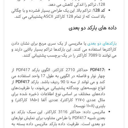
128، تراکم را اندکی کاهش می دهد.
کد 128
: تراکم بالا. این یک طراحی بسیار فشرده و با چگالی
بالا است که از تمام 128 کاراکتر ASCII
پشتیبانی می کند.
داده های بارکد دو بعدی
بارکدهای دو بعدی
یا ماتریسی از یک سری مربع برای نشان دادن
کاراکترها استفاده می کنند. این بارکدها تراکم بسیار بالایی دارند و
می توانند تا 7089 کاراکتر را در یک برچسب پشتیبانی کنند.
:PDF417
حداکثر 2710 کاراکتر. الگوی بارکد PDF417
از
چهار نوار و فاصله در الگویی به طول 17 واحد استفاده می
کند و می تواند از سه تا 90 ردیف باشد. بارکد
PDF417
از
انواع نویسه‌های چندگانه پشتیبانی می‌شوند، با ظرفیت‌های
داده‌های مختلف بر اساس نوع اطلاعات ذخیره‌ شده برای
مثال عددی (۲۱۷۰ کاراکتر)، عددی آلفا (۱۸۵۰ کاراکتر) و
باینری (۱۱۰۸ نویسه).
ماتریس داده: حداکثر 3116 کاراکتر. این سبک بارکد دو
بعدی شبیه PDF417
با طراحی متناوب برای نمایش نوارهای
دو بعدی است. ظرفیت داده بارکد ماتریس داده بسته به