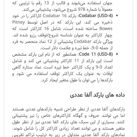
جهان استفاده می‌شوند و قالب از 13 رقم با ترتیبی که
معمولاً با شماره 978 شروع می‌شود، پشتیبانی می‌کند.
Codabar (USD-4)
:
بارکد Codabar 16 کاراکتر را در خود
ذخیره می کند. این بارکد که در اصل توسط Pitney
Bowes
ساخته شده است، شامل 16 کاراکتر است که
چهار کاراکتر به عنوان شناسه شروع/توقف رزرو شده اند.
ویژگی بارکد
Codabar
پشتیبانی از 12 نماد منحصر به فرد
از جمله 0-9، خط تیره و علامت دلار است.
Code 11 (USD-8)
: همانطور که از نام این بارکد مشخص
است این بارکد از 11 کاراکتر پشتیبانی می کند و شامل
اعداد 0-9 و یک کاراکتر خط تیره است. نماد ستاره گاهی
اوقات به عنوان یک کاراکتر توقف استفاده می شود و
بارکدها را می توان با طول متغیر ایجاد کرد.
داده های بارکد آلفا عددی
بارکدهای آلفا عددی از نظر طراحی شبیه بارکدهای عددی هستند
اما می توانند حروف و گهگاه کاراکترهای خاص را نیز پشتیبانی
کنند. بسیاری از این سبک های بارکد الفا عددی نیز از نظر طول
متغیر هستند و می توانند تعداد زیادی کاراکتر کل را شامل شوند.
نمادهای بارکد آلفا عددی متداول در زیر به ترتیب تراکم تقریبی