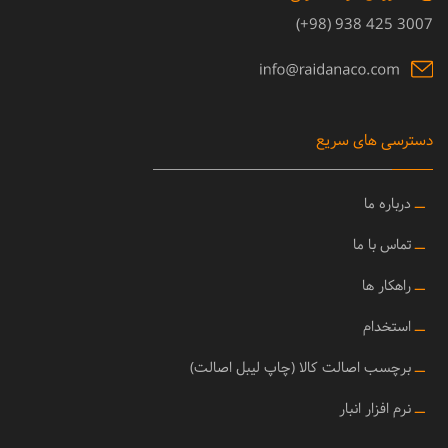
3007 425 938 (98+)
دسترسی های سریع
ــ
درباره ما
ــ
تماس با ما
ــ
راهکار ها
ــ
استخدام
ــ
برچسب اصالت کالا (چاپ لیبل اصالت)
ــ
نرم افزار انبار