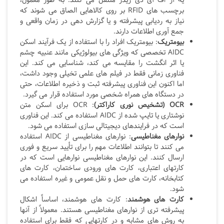
یه آر اف آی دی ریدر منتقل می کنند. به طور معمول،
برچسب های
RFID
بر روی کالاهایی الصاق می شوند که
نیاز به ردیابی پیشرفته و یا گزارش دهی در زمان واقعی و
جمع آوری اطلاعات دارند.
بیومتریک
: بیومتریک افراد را با استفاده از یک فرآیند اسکن
AIDC
تخصصی که ویژگی های بیولوژیکی مانند عنبیه چشم
یا اثر انگشت را مقایسه می کند، شناسایی می کند. این
فناوری زمانی فقط در فیلم های علمی تخیلی وجود داشت،
اما اکنون این فناوری پیشرفته ثبت و ذخیره اطلاعات، حتی
در دستگاه های همراه شخصی مورد استفاده قرار می گیرد.
OCR
(تشخیص نوری کاراکتر)
: OCR
برای اسکن متن
نوشتاری یا تایپ شده از
AIDC
استفاده می کند. این فناوری
است که در فرایندهای دیجیتالی سازی استفاده می شود.
نوارهای مغناطیسی
: نوارهای مغناطیسی از AIDC
استفاده
می کنند تا بتوانند اطلاعات مهم را برای تأیید سریع و فوری
ارسال کنند. این نوارهای مغناطیسی نوارهایی است که در
کارتهای اعتباری، کارت های ورودی ساختمان، کارت های
کتابخانه، کارت های حمل و نقل عمومی و غیره استفاده می
شود.
کارت های هوشمند
: کارت های هوشمند، اساساً اشکال
پیشرفته تری از نوارهای مغناطیسی هستند. معمولاً از آنها
به روش های مشابه و در کارتهایی که فقط برای استفاده