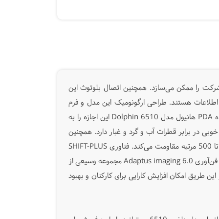
اعات به صورت یکپارچه در سراسر شرکت را ممکن می‌سازد. همچنین اتصال بلوتوث این
یشرفته، ضامن امنیت اطلاعات هستند. طراحی ارگونومیک این مدل و فرم
مخروطی کیبورد آن باعث شده به راحتی در دست جای بگیرد و برای هر کاربری قابل استفاده باشد. صفحه‌ نمایش بزرگ دستگاه PDA هانیول مدل Dolphin 6510 این اجازه را به
 کند. هندهلد Dolphin 6510 دارای رتبه IP54 است و مقاومت نسبتا خوبی در برابر قطرات آب و گرد و غبار دارد. همچنین
این دستگاه جمع آوری کننده اطلاعات تحمل سقوط از فاصله‌ی 1.2 متری را نیز داراست و در مقابل سقوط از فاصله‌ی 1 متری تا 500 مرتبه مقاومت می‌کند. فناوری SHIFT-PLUS
امکان استفاده‌ بی‌وقفه در طول یک شیفت کاری بدون احتیاج به تعویض یا شارژ باتری را فراهم می‌کند. این هندهلد با استفاده از فن‌آوری Adaptus imaging 6.0 مجموعه وسیعی از
ن طریق امکان افزایش کارایی برای کارکنان و بهبود