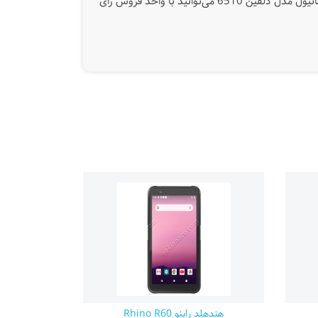
کلیک کنید. همچنین جهت اطلاع از قیمت دستگاه PDA هانیول مدل دلفین 6510 می‌توانید با واحد فروش رای
هندهلد راینو Rhino R60