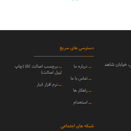
دسترسی های سریع
ی، خیابان شاهد
ــ
درباره ما
ــ
برچسب اصالت کالا (چاپ
لیبل اصالت)
ــ
تماس با ما
ــ
نرم افزار انبار
ــ
راهکار ها
ــ
استخدام
شبکه های اجتماعی