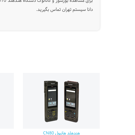
برای مشاهده بورشور و کاتالوگ دستگاه هندهلد Dolphin 6510
دانا سیستم تهران تماس بگیرید.
هندهلد هانیول CN80