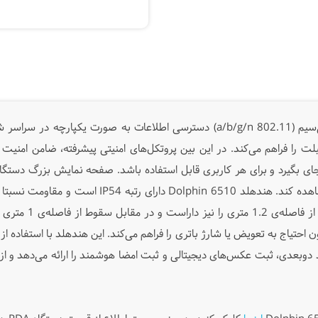
هندهلد هانیول Dolphin 6510 از طریق اتصال بی‌سیم (802.11 a/b/g/n) دسترسی اطل
 دیتاکالکتور، امکان اتصال بی‌سیم به PC و تبلت را فراهم می‌کند. در این بین پروتکل‌های امنیتی پ
کاربر می‌دهد که بیش از یک برنامه را در صفحه مشاهده
وبعدی، ثبت عکس‌های دیجیتالی و ثبت امضا هوشمند را ارائه می‌دهد و از ای