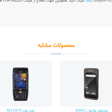
اینجا
محصولات مشابه
هندهلد هانیول EDA51
هند هلد M3 OX10