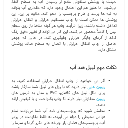
لمینت یا پوشش سلفونی مانع از رسیدن آب به سطح کاغذ
می‌شود، اما هنوز هم این احتمال وجود دارد که مقداری آب بتواند
به لبه ها برسد و طرح برچسب را محو کند. علاوه بر این، این
پوشش ها ممکن است با چاپ مستقیم حرارتی و انتقال حرارتی
تداخل داشته باشند، زیرا فرآیند چاپ هر گونه منافذ باز روی سطح
لیبل را کاملاً محصور می‌کنند. این کار می تواند از تغییر دقیق رنگ
کاغذ از گرمای چاپگر حرارتی جلوگیری کند، در حالی که جوهر
حاصل از چاپ انتقال حرارتی با اتصال به سطح صاف پوشش
مشکل دارد.
نکات مهم لیبل ضد آب
اگر می خواهید از چاپ انتقال حرارتی استفاده کنید، به
ریبون هایی
نیاز دارید که با رول های لیبل شما سازگار باشد
برای مثال لیبل های کاغذی، PVC و متال به فرمول های
ریبون
متفاوتی نیاز دارند تا چاپ یکنواخت و با کیفیتی ارائه
دهند.
مطمئن شوید که برچسب‌های ضد آب شما می‌توانند تمام
عوامل محیطی را دوام می آورند، نه فقط مقاومت در برابر
آب. برچسب‌های فضای باز چرخه های مکرر گرما و سرما را