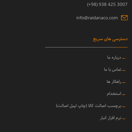
3007 425 938 (98+)
دسترسی های سریع
ــ
درباره ما
ــ
تماس با ما
ــ
راهکار ها
ــ
استخدام
ــ
برچسب اصالت کالا (چاپ لیبل اصالت)
ــ
نرم افزار انبار