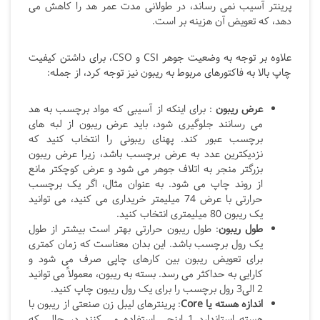
پرینتر آسیب نمی رساند، در طولانی مدت عمر هد را کاهش می
دهد، که تعویض آن هزینه بر است.
علاوه بر توجه به وضعیت جوهر CSI و CSO، برای داشتن کیفیت
چاپ بالا به فاکتورهای مربوط به ریبون نیز توجه کرد، از جمله:
عرض ریبون
: برای اینکه از آسیبی که مواد برچسب به هد
می رسانند جلوگیری شود، باید عرض ریبون از لبه های
برچسب عبور کند. پهنای ریبونی را انتخاب کنید که
نزدیکترین عدد به عرض برچسب باشد، زیرا عرض ریبون
بزرگتر منجر به اتلاف جوهر می شود و عرض کوچکتر مانع
از روند چاپ می شود. به عنوان مثال، اگر یک برچسب
حرارتی با عرض 74 میلیمتر خریداری می کنید، می توانید
یک ریبون 80 میلیمتری انتخاب کنید.
طول ریبون
: طول ریبون حرارتی بهتر است بیشتر از طول
یک رول برچسب باشد. این بدان معناست که زمان کمتری
برای تعویض ریبون بین کارهای چاپی صرف می شود و
کارایی به حداکثر می رسد. بسته به ریبون، معمولاً می توانید
2 الی3 رول برچسب را برای یک رول ریبون چاپ کنید.
اندازه هسته یا
Core
: پرینترهای لیبل زن صنعتی از ریبون با
هسته استاندارد 1 اینچی استفاده می کنند در حالی که