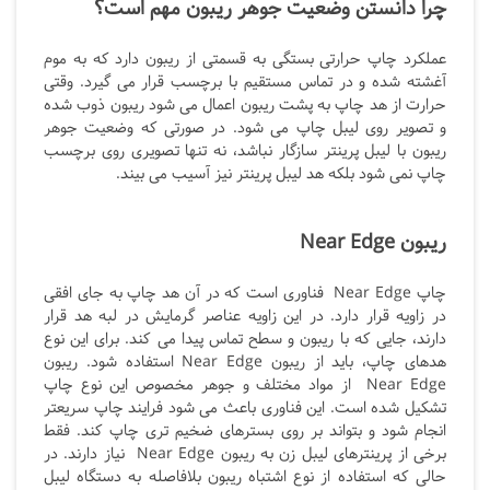
چرا دانستن وضعیت جوهر ریبون مهم است؟
عملکرد چاپ حرارتی بستگی به قسمتی از ریبون دارد که به موم
آغشته شده و در تماس مستقیم با برچسب قرار می‎ گیرد. وقتی
حرارت از هد چاپ به پشت ریبون اعمال می‎ شود ریبون ذوب شده
و تصویر روی لیبل چاپ می شود. در صورتی که وضعیت جوهر
ریبون با لیبل پرینتر سازگار نباشد، نه تنها تصویری روی برچسب
چاپ نمی شود بلکه هد لیبل پرینتر نیز آسیب می بیند.
ریبون Near Edge
چاپ Near Edge
فناوری است که در آن هد چاپ به جای افقی
در زاویه قرار دارد. در این زاویه عناصر گرمایش در لبه هد قرار
دارند، جایی که با ریبون و سطح تماس پیدا می کند. برای این نوع
هدهای چاپ، باید از ریبون
Near Edge
استفاده شود. ریبون
Near Edge
از مواد مختلف و جوهر مخصوص این نوع چاپ
تشکیل شده است. این فناوری باعث می شود فرایند چاپ سریعتر
انجام شود و بتواند بر روی بسترهای ضخیم تری چاپ کند. فقط
برخی از پرینترهای لیبل زن به ریبون
Near Edge
نیاز دارند. در
حالی که استفاده از نوع اشتباه ریبون بلافاصله به دستگاه لیبل