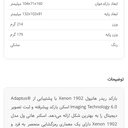
ابعاد بارکدخوان
104x71x160 میلیمتر
ابعاد پایه
132x102x81 میلیمتر
وزن
214 گرم
وزن پایه
179 گرم
رنگ
مشکی
توضیحات
بارکد ریدر هانیول Xenon 1902 با پشتیبابی از Adaptus®
Imaging Technology 6.0 اسکن بارکد پیشرفته و ثبت تصویر
دیجیتال را به بهترین شکل ارائه می‌دهد. اسکنر هانی ول مدل
Xenon 1902 دارای یک معماری رمزگشایی منحصر به فرد و