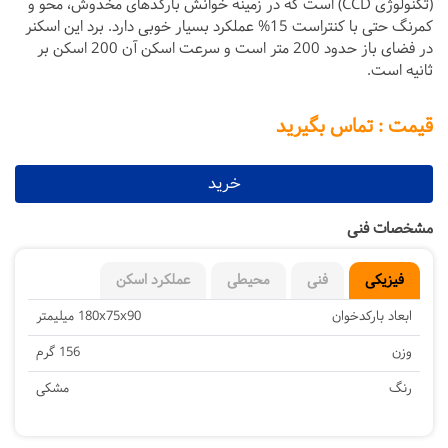
(تکنولوژی CCD) است که در زمینه خوانش بارکدهای مخدوش، محو و
کمرنگ حتی با کنتراست 15% عملکرد بسیار خوبی دارد. برد این اسکنر
در فضای باز حدود 200 متر است و سرعت اسکن آن 200 اسکن بر
ثانیه است.
قیمت : تماس بگیرید
خرید
مشخصات فنی
فیزیکی
فنی
محیطی
عملکرد اسکن
ابعاد بارکدخوان
180x75x90 میلیمتر
وزن
156 گرم
رنگ
مشکی