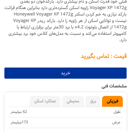
قبلی خود قدرت اسکن و دام بیشتری دارد. بارکدخوان دو بعدی
Voyager XP 1472g زاویه اسکن گسترده‌تری دارد بنابراین هنگام قرائت
بارکد نیازی به خم کردن اسکنر Honeywell Voyager XP 1472g
نیست و توانایی اسکن از هر زاویه را دارد. بارکد ریدر Voyager XP
1472g از اتصال بلوتوث v4.2 با برد 30متر برای برقراری ارتباط با
کامپیوتر استفاده می‌کند و نسبت به مدل‌های کلاس خود برد بیشتری
دارد.
قیمت : تماس بگیرید
خرید
مشخصات فنی
فیزیکی
برق
محیطی
عملکرد اسکن
طول
62 میلیمتر
عرض
173میلیمتر