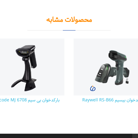
محصولات مشابه
وان بیسیم Raywell RS-B66
بارکدخوان بی سیم Symcode MJ 6708