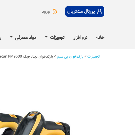
ورود
پورتال مشتریان
خانه
نرم افزار
تجهیزات
مواد مصرفی
ر
تجهیزات
>
بارکدخوان بی سیم
>
بارکدخوان دیتالاجیک PowerScan PM9500