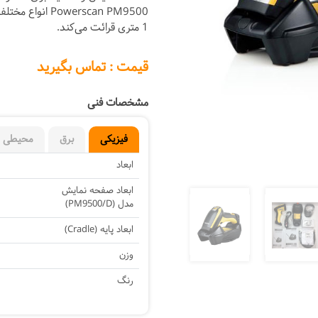
werscan PM9500
1 متری قرائت می‌کند.
Next
قیمت : تماس بگیرید
مشخصات فنی
فیزیکی
برق
محیطی
ابعاد
ابعاد صفحه نمایش
مدل (PM9500/D)
ابعاد پایه (Cradle)
وزن
رنگ