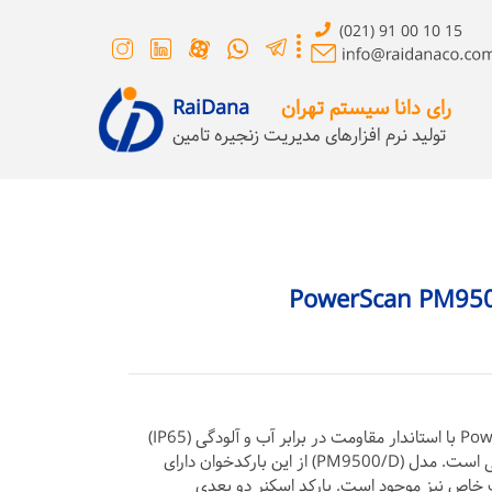
(021) 91 00 10 15
رای دانا سیستم تهران
RaiDana
تولید نرم افزارهای مدیریت زنجیره تامین
بارکدخوان نوری PowerScan PM9500 با استاندار مقاومت در برابر آب و آلودگی (IP65)
برای محیط‌های صنعتی گزینه مناسبی است. مدل (PM9500/D) از این بارکدخوان دارای
 برای مصارف خاص نیز موجود است. بارکد اسکنر دو بعدی