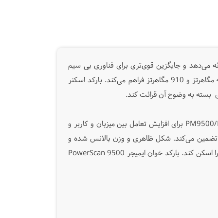
م است، که دامنه طولانی‌تری را ارائه می‌دهد و جایگزین قوی‌تری برای فناوری بی سیم
Bluetooth® است. فناوری بی سیم STAR2.0 Datalogic قابلیت اتصال بی سیم با سرعت بالا را از طریق امواج رادیویی 433 مگاهرتز و 910 مگاهرتز فراهم می‌کند. بارکد اسکنر
PM9500/
برای افزایش تعامل بین میزبان و کاربر و
ا تضمین می‌کند. شکل ظاهری و وزن بالانس شده و
 اسکن کند. بارکد خوان ایمیجر
PowerScan 9500