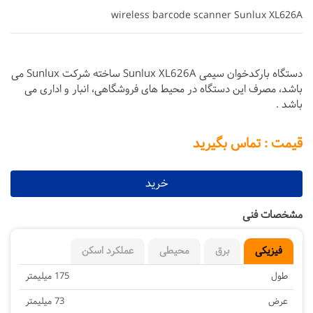
wireless barcode scanner Sunlux XL626A
دستگاه بارکدخوان سیمی Sunlux XL626A ساخته شرکت Sunlux می
باشد، مصرف این دستگاه در محیط های فروشگاهی، انبار و اداری می
باشد .
قیمت : تماس بگیرید
خرید
مشخصات فنی
فیزیکی
برق
محیطی
عملکرد اسکن
طول
175 میلیمتر
عرض
73 میلیمتر