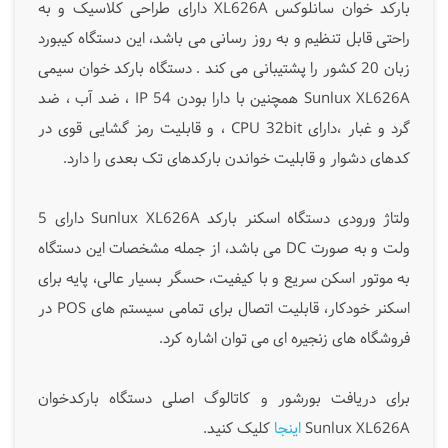
بارکد خوان سانلوکس XL626A دارای طراحی کلاسیک و به
راحتی قابل تنظیم و به روز رسانی می باشد، این دستگاه کیبورد
زبان 20 کشور را پشتیبانی می کند . دستگاه بارکد خوان سیمی
Sunlux XL626A همچنین با دارا بودن IP 54 ، ضد آب ، ضد
گرد و غبار ،دارای CPU 32bit ، و قابلیت رمز گشایی قوی در
کدهای دشوار و قابلیت خواندن بارکدهای تک بعدی را دارد.
ولتاژ ورودی دستگاه اسکنر بارکد Sunlux XL626A دارای 5
ولت و به صورت DC می باشد، از جمله مشخصات این دستگاه
به موتور اسکن سریع و با کیفیت، حسگر بسیار عالی، پایه برای
اسکنر خودکار، قابلیت اتصال برای تمامی سیستم های POS در
فروشگاه های زنجیره ای می توان اشاره کرد.
برای دریافت بورشور و کاتالوگ اصلی دستگاه بارکدخوان
Sunlux XL626A
اینجا
کلیک کنید.