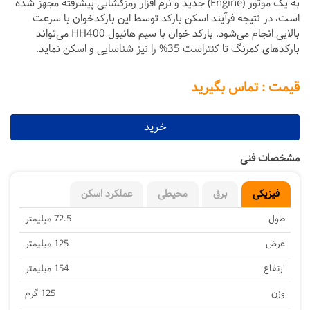
به یک موتور (Engine) جدید و نرم افزار رمزگشایی پیشرفته مجهز شده
است، در نتیجه فرآیند اسکن بارکد توسط این بارکدخوان با سرعت
بالایی انجام می‌شود. بارکد خوان با سیم هانیول HH400 می‌تواند
بارکدهای کمرنگ تا کنتراست 35% را نیز شناسایی و اسکن نماید.
قیمت : تماس بگیرید
خرید
مشخصات فنی
فیزیکی
برق
محیطی
عملکرد اسکن
طول
72.5 میلیمتر
عرض
125 میلیمتر
ارتفاع
154 میلیمتر
وزن
125 گرم