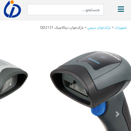
تجهیزات
>
بارکدخوان سیمی
>
بارکدخوان دیتالاجیک QD2131
Next
Previous