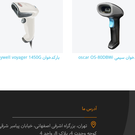
ن سیمی oscar OS-80DBWi
بارکدخوان Honeywell voyager 1450G
آدرس ما
تهران، بزرگراه اشرفی اصفهانی، خیابان پیامبر شرق
کوچه وحدت 4، پلاک 8، واحد 4