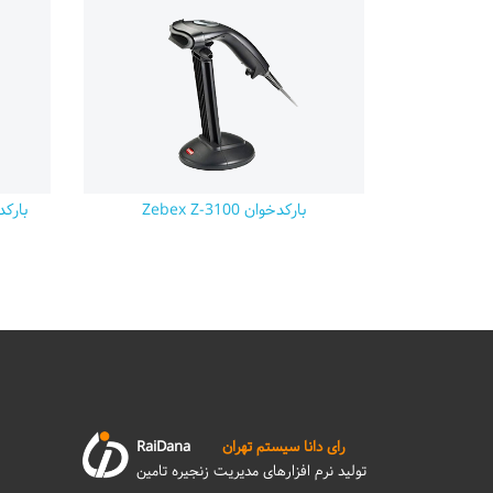
بارکدخوان Zebex Z-3100
بارکدخوا
رای دانا سیستم تهران
RaiDana
تولید نرم افزارهای مدیریت زنجیره تامین