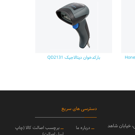
بارکدخوان دیتالاجیک QD2131
دسترسی های سریع
ی، خیابان شاهد
ــ
درباره ما
ــ
برچسب اصالت کالا (چاپ
لیبل اصالت)