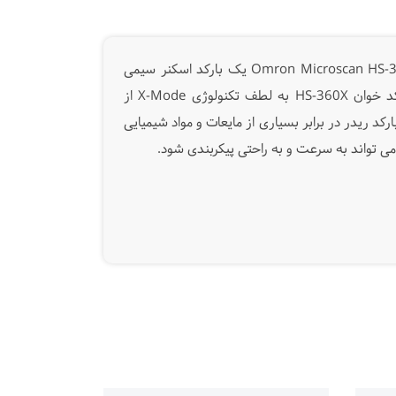
) از برند Omron عملکرد بی نظیری هنگام خواندن کدهای مستقیم DPM دارد. Omron Microscan HS-360X یک بارکد اسکنر سیمی
بسیار مقاوم است که برای رمزگشایی بارکدهای 1D ، 2D و DPM که مخدوش یا ناخوانا شده‌اند، بسیار مناسب است. بارکد خوان HS-360X به لطف تکنولوژی X-Mode از
 بارکد ریدر در برابر بسیاری از مایعات و مواد شیمیایی