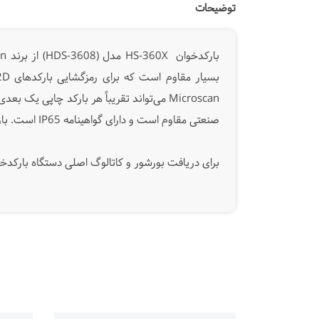
توضیحات
بارکدخوان HS-360X مدل (
HDS-3608
Microscan می‌تواند تقریباً هر بارکد چاپی 
صنعتی مقاوم است و دارای گواهینامه IP65 است. بارکد خوان با سیم Omron HS-360X با استفاده از تنظیمات مبتنی بر مرورگر می تواند به سرعت و به راحتی پیکربندی شود.
برای دریافت بورشور و کاتالوگ اصلی دستگاه بارکدخوان سیمی X