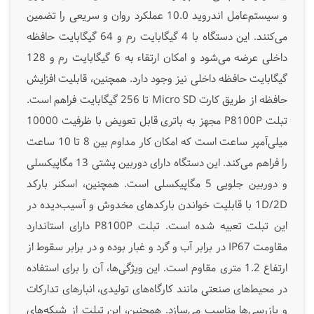
و سیستم‌عامل اندروید 10.0 عملکرد روان و سریعی را تضمین
می‌کنند. این دستگاه با 4 گیگابایت رم و 64 گیگابایت حافظه
داخلی عرضه می‌شود و امکان ارتقاء به 6 گیگابایت رم و 128
گیگابایت حافظه داخلی نیز وجود دارد. همچنین، قابلیت افزایش
حافظه از طریق کارت Micro SD تا 256 گیگابایت فراهم است.
تبلت P8100P مجهز به باتری قابل تعویض با ظرفیت 10000
میلی‌آمپر ساعت است که امکان کار مداوم بین 8 تا 10 ساعت
را فراهم می‌کند. این دستگاه دارای دوربین پشتی 13 مگاپیکسلی
و دوربین جلویی 5 مگاپیکسلی است. همچنین، اسکنر بارکد
1D/2D با قابلیت خواندن بارکدهای مخدوش و آسیب‌دیده در
این تبلت تعبیه شده است. تبلت P8100P دارای استاندارد
مقاومت IP67 در برابر آب و گرد و غبار بوده و در برابر سقوط از
ارتفاع 1.2 متری مقاوم است. این ویژگی‌ها، آن را برای استفاده
در محیط‌های صنعتی مانند کارگاه‌های تولیدی، انبارهای تدارکات
و بازرسی‌ها مناسب می‌سازد. همچنین، این تبلت از شبکه‌های