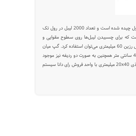
لیبل کاغذی 20x40 میلیمتری از جنس کاغد گلاسه و به رنگ سفید می‌باشد. برچسب کاغذی 20*40 با آرایش تک ردیفه در رول چیده شده است و تعداد 2000 لیبل در رول تک
م چسب (آکرونال) است که برای چسبیدن لیبل‌ها روی سطوح مقوایی و
پلاستیکی مناسب است. برای چاپ سریال یا بارکد روی لیبل پشت چسبدار تک ردیفه 20 در 40 میلیمتر از ریبون وکس و وکس رزین 60 میلیمتری می‌توان استفاده کرد. گپ میان
لیبل‌ها در رول حدود 2 میلیمتر است که به راحتی توسط لیبل پرینترهای رومیزی و صنعتی قابل تشخیص است. لیبل کاغذی 2*4 سانتی متر همچنین به صورت دو ردیفه نیز موجود
است. از لیبل کاغذی 20x40 بهتر است در محیط‌های خشک که رطوبت پایینی دارد استفاده شود. برای اطلاع از قیمت لیبل کاغذی 20x40 میلیمتری با واحد فروش رای دانا سیستم