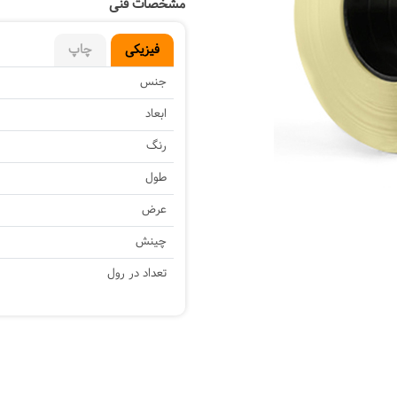
مشخصات فنی
Next
فیزیکی
چاپ
جنس
ابعاد
رنگ
طول
عرض
چینش
تعداد در رول