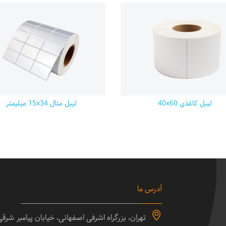
لیبل کاغذی 40x60
لیبل متال 15x34 میلیمتر
آدرس ما
تهران، بزرگراه اشرفی اصفهانی، خیابان پیامبر شرق