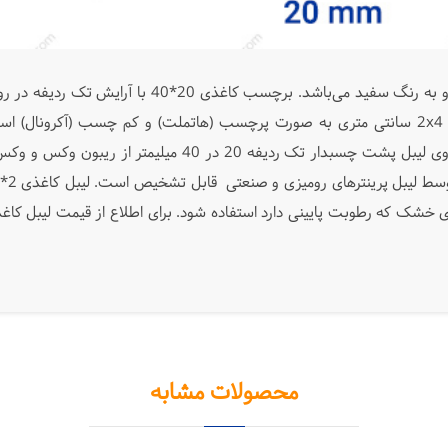
ردیفه 20x40 موجود می‌باشد. چسب لیبل کاغذی 2x4 سانتی متری به صورت پرچسب (هاتملت) و ک
محصولات مشابه