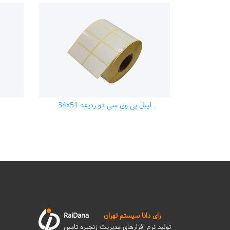
لیبل پی وی سی دو ردیفه 34x51
رای دانا سیستم تهران
RaiDana
تولید نرم افزارهای مدیریت زنجیره تامین