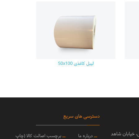
لیبل کاغذی 50x100
دسترسی های سریع
ی، خیابان شاهد
ــ
درباره ما
ــ
برچسب اصالت کالا (چاپ