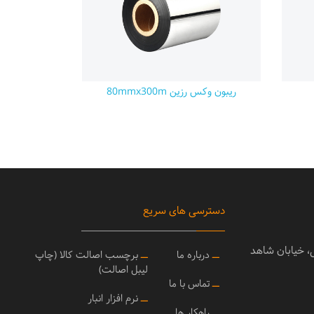
ریبون وکس رزین 80mmx300m
دسترسی های سریع
ی، خیابان شاهد
ــ
درباره ما
ــ
برچسب اصالت کالا (چاپ
لیبل اصالت)
ــ
تماس با ما
ــ
نرم افزار انبار
ــ
راهکار ها