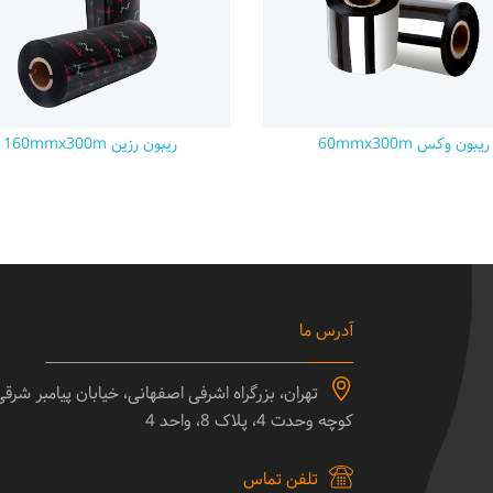
ریبون وکس 60mmx300m
ریبون رزین 160mmx300m
آدرس ما
تهران، بزرگراه اشرفی اصفهانی، خیابان پیامبر شرق
کوچه وحدت 4، پلاک 8، واحد 4
تلفن تماس