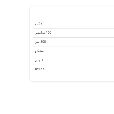
وکس
160 میلیمتر
300 متر
مشکی
1 اینچ
Inside