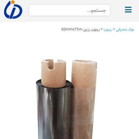
مواد مصرفی
>
ریبون
>
ریبون رزین 60mmx75m
Next
Previous