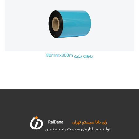
ریبون رزین 80mmx300m
رای دانا سیستم تهران
RaiDana
تولید نرم افزارهای مدیریت زنجیره تامین