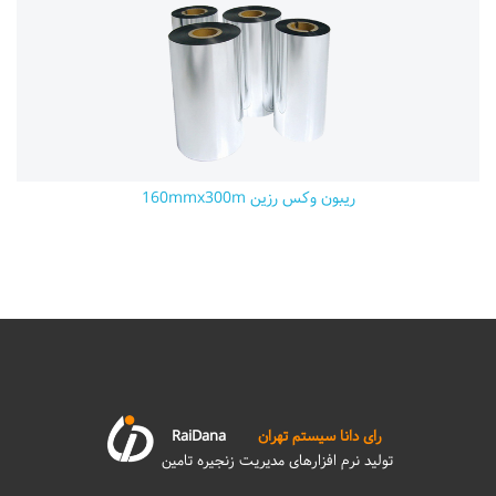
ریبون وکس رزین 160mmx300m
رای دانا سیستم تهران
RaiDana
تولید نرم افزارهای مدیریت زنجیره تامین