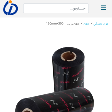
مواد مصرفی
>
ریبون
>
ریبون رزین 160mmx300m
Next
Previous