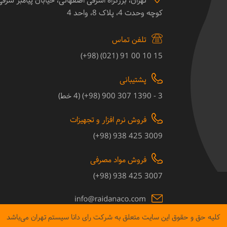
تهران، بزرگراه اشرفی اصفهانی، خیابان پیامبر شرق
کوچه وحدت 4، پلاک 8، واحد 4
تلفن تماس
15 10 00 91 (021) (98+)
پشتیبانی
3 - 1390 307 900 (98+) (4 خط)
فروش نرم افزار و تجهیزات
3009 425 938 (98+)
فروش مواد مصرفی
3007 425 938 (98+)
کلیه حق و حقوق این سایت متعلق به شرکت رای دانا سیستم تهران می‌باشد