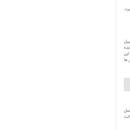
رد،
یبل
نده
این
 ها
محل
الت