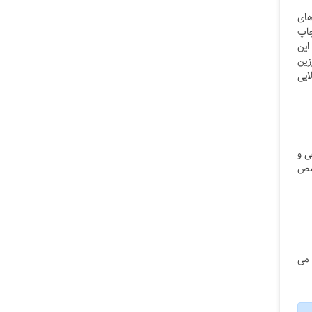
های
چاپ
این
زین
ایی
ی و
خصص
 می