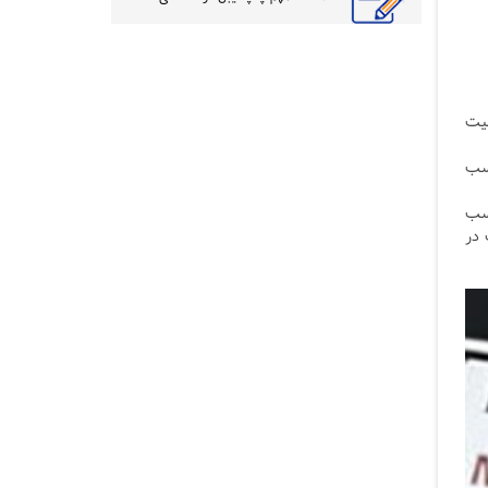
یت
چسب
چسب
 در