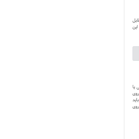
ابل
این
 یا
روی
اید
روی