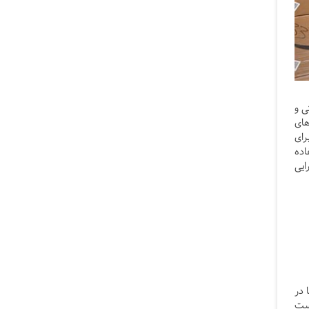
ی و
های
رای
اده
ایی
 در
 به این معنی است