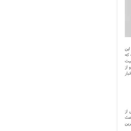
این
. استفاده از نورهای LED کم‌مصرف که
فیت
 از
بار
 از
اعث
رین