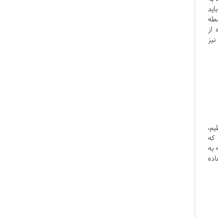
اید
قطه
 از
نیز
یم،
 که
 به
اده