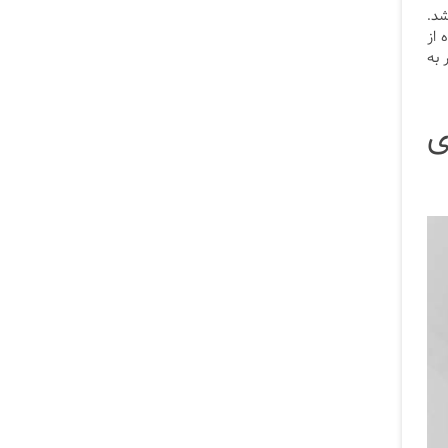
شد.
 از
 به
ی