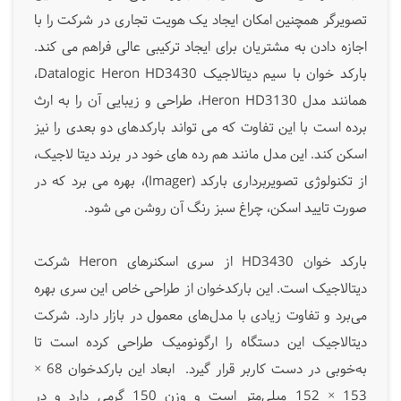
تصویرگر همچنین امکان ایجاد یک هویت تجاری در شرکت را با
اجازه دادن به مشتریان برای ایجاد ترکیبی عالی فراهم می کند.
بارکد خوان با سیم دیتالاجیک Datalogic Heron HD3430،
همانند مدل Heron HD3130، طراحی و زیبایی آن را به ارث
برده است با این تفاوت که می تواند بارکدهای دو بعدی را نیز
اسکن کند. این مدل مانند هم رده های خود در برند دیتا لاجیک،
از تکنولوژی تصویربرداری بارکد (Imager)، بهره می برد که در
صورت تایید اسکن، چراغ سبز رنگ آن روشن می شود.
بارکد خوان HD3430 از سری اسکنرهای Heron شرکت
دیتالاجیک است. این بارکدخوان از طراحی خاص این سری بهره
می‌برد و تفاوت زیادی با مدل‌های معمول در بازار دارد. شرکت
دیتالاجیک این دستگاه را ارگونومیک طراحی کرده است تا
به‌خوبی در دست کاربر قرار گیرد.
ابعاد این بارکدخوان 68 ×
153 × 152 میلی‌متر است و وزن 150 گرمی دارد و در