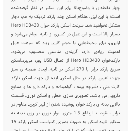
چهار نقطه‌ای با وضوح‌بالا برای این اسکنر در نظر گرفته‌شده
است؛ با این لیزر، هنگام اسکن چند بارکد نزدیک به هم، دچار
مشکل نخواهید شد. سرعت اسکن بارکد خوان Hero HD3430
بسیار بالا است و این عمل در کسری از ثانیه انجام می‌شود و
ازاین‌رو برای محیط‌هایی با حجم کاری زیاد که سرعت عمل
اهمیت زیادی دارد، گزینه‌ی مناسبی محسوب می‌شود.
بارکدخوان Hero HD3430 از اتصال USB بهره می‌برد.اسکن
سریع بارکد برابر با 270 اسکن بر ثانیه, ایجاد ضمینه ی سبز
جهت تعیین بارکد در حال اسکن, ایده ال جهت اسکن بارکد
کارت ملی ، دفترچه بیمه ، گواهینامه و بارکد دارو ها و صنایع
دارویی می باشد, تصویری سازی خطی و اسکن نوری, قسمت
بالایی بدنه ی بارکد خوان پوشیده شدن از فیبر کربن, مقاوم در
برابر سقوط تا ارتفاع 1.5 متری, نوار نوری بر روی بدنه به
منظور تایید اسکن به صورت بصری, کنتراست اسکن بارکد 15
در صد که می توان گفت بارکد های کاملا مخدوش را به راحتی