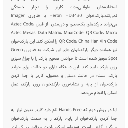
استفاده‌های طولانی‌مدت کاربر را دچار خستگی
نمی‌کند.بارکدخوان Heron HD3430 با فناوری Imager
می‌تواند بارکدهای یک‌بعدی و دوبعدی از قبیل Aztec Code،
Aztec Mesas، Data Matrix، MaxiCode، QR Code، Micro
QR Code، China Han Xin Code را اسکن کند. این بارکدخوان
نیز همانند دیگر بارکدخوان های این شرکت به فناوری Green
Spot مجهز شده است تا خواندن صحیح بارکد را با چراغ سبزی
روی بارکد تایید کند. این دستگاه دارای دو حالت برای خواند
بارکد است؛ در حالت دستی و معمول، کاربر با جدا کردن
بارکدخوان از پایه و نشانه‌روی بارکدخوان روی بارکد، عمل
اسکن را انجام می‌دهد
اما در روش دوم که Hands-Free نام دارد کاربر بدون نیاز به
جدا کردن بارکدخوان از پایه، بارکد را به سمت بارکدخوان
می‌گیرد. گفتنی است به‌منظور اسکن راحت و دقیق‌تر، یک لیزر