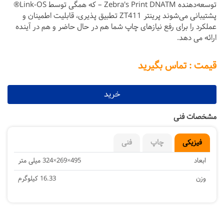
توسعه‌دهنده Zebra's Print DNATM – که همگی توسط Link-OS®
پشتیبانی می‌شوند پرینتر ZT411 تطبیق پذیری، قابلیت اطمینان و
عملکرد را برای رفع نیازهای چاپ شما هم در حال حاضر و هم در آینده
ارائه می دهد.
قیمت : تماس بگیرید
خرید
مشخصات فنی
فیزیکی
چاپ
فنی
ابعاد
495×269×324 میلی متر
وزن
16.33 کیلوگرم