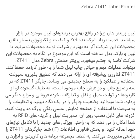
Zebra ZT411 Label Printer
لیبل پرینتر های زبرا در واقع بهترین پرینترهای لیبل موجود در بازار
میباشند. قدمت زیاد شرکت Zebra و کیفیت و تکنولوژی بسیار بالای
محصولات این شرکت آنرا به بهترین شرکت تولید محصولات مرتبط با
لیبل و بارکد بدل ساخته است که این موضوع در نگاه به محصولات این
شرکت کاملا به چشم میخورد. پرینتر صنعتی Zebra مدل ZT411،
میتواند عملیات مهم و حیاتی چاپ لیبل شما را به طور کارآمد حفظ کند.
ZT411 فناوری پیشرفته ای را ارائه می دهد که تطبیق پذیری، سهولت
استفاده و عملکرد را به سطح جدیدی می رساند. چاپگر ZT411 که در
سه وضوح چاپ و دو عرض چاپ موجود است، به طیف گسترده ای از
کاربردها در تولید، حمل و نقل و تدارکات، خرده فروشی و موارد دیگر می
پردازد. شما میتوانید وضعیت چاپگر را در یک نگاه ببینید و تنظیمات را
به سرعت با استفاده از صفحه نمایش لمسی رنگی بزرگ مدیریت کنید.
افزونه های قابل نصب روی آن، مدیریت لیبل و گزینه های RFID به
شما امکان را می دهد که به راحتی ویژگی های جدید را با تکامل نیازهای
خود اضافه کنید. و بخش فناوری اطلاعات (IT) شما چاپگرهای ZT411 را
براحتی مدیریت می‌کند. به لطف مجموعه برنامه‌های کاربردی و ابزارهای