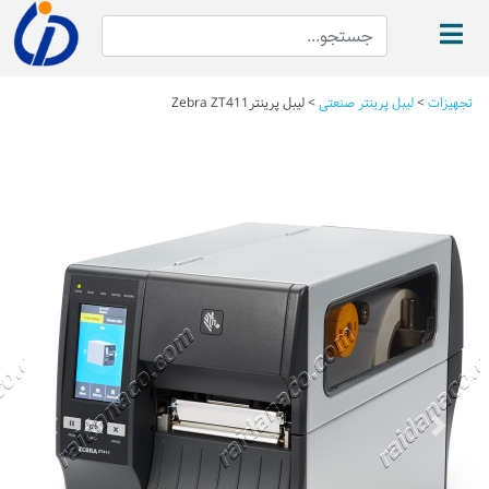
تجهیزات
>
لیبل پرینتر صنعتی
>
لیبل پرینترZebra ZT411
Next
Previous